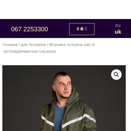
ru
067 2253300
0
₴
uk
Головна
/
для Чоловіків
/ Вітровка чоловіча хакі зі
світловідбиваючою смужкою