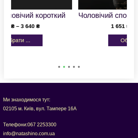
й
Чоловічий спортивний костюм...
1 651
₴
–
2 171
₴
Обрати ...
Ми знаходимося тут:
02105 м. Київ, вул. Тампере 16А
Телефони:
067 2253300
info@natashino.com.ua