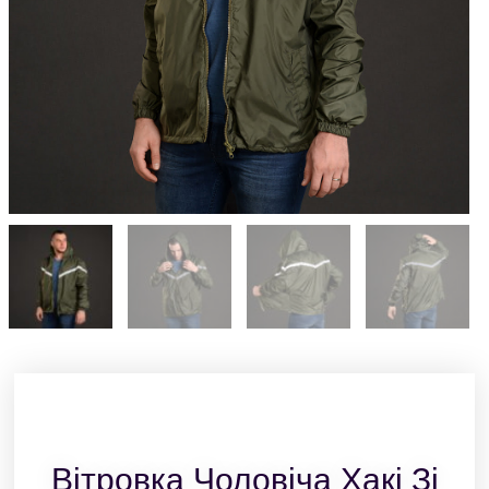
Вітровка Чоловіча Хакі Зі