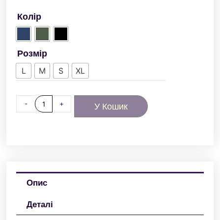
Колір
Розмір
L
M
S
XL
-
+
У Кошик
Опис
Деталі