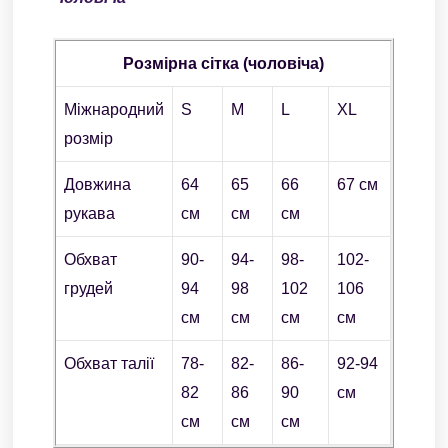
Розмірна сітка (чоловіча)
Міжнародний
S
M
L
XL
розмір
Довжина
64
65
66
67 см
рукава
см
см
см
Обхват
90-
94-
98-
102-
грудей
94
98
102
106
см
см
см
см
Обхват талії
78-
82-
86-
92-94
82
86
90
см
см
см
см