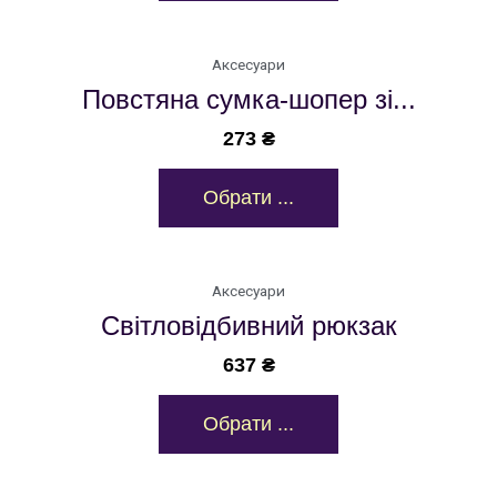
Аксесуари
Повстяна сумка-шопер зі...
273
₴
Обрати ...
Аксесуари
Світловідбивний рюкзак
637
₴
Обрати ...