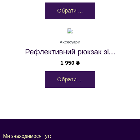
Обрати ...
Аксесуари
Рефлективний рюкзак зі...
1 950
₴
Обрати ...
Ми знаходимося тут: