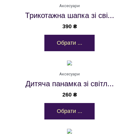
Аксесуари
Трикотажна шапка зі сві...
390
₴
Обрати ...
Аксесуари
Дитяча панамка зі світл...
260
₴
Обрати ...