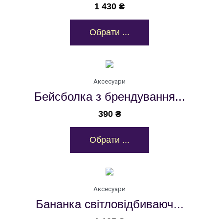
1 430
₴
Обрати ...
Аксесуари
Бейсболка з брендування...
390
₴
Обрати ...
Аксесуари
Бананка світловідбиваюч...