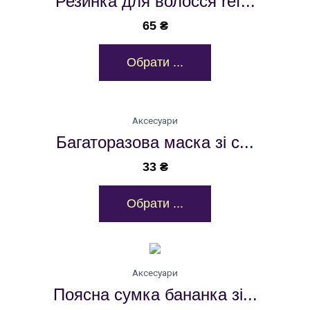
Резинка для волосся ref...
65
₴
Обрати ...
Аксесуари
Багаторазова маска зі с...
33
₴
Обрати ...
Аксесуари
Поясна сумка бананка зі...