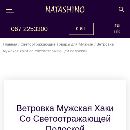
ru
067 2253300
0
₴
uk
Главная
/
Светоотражающие товары для Мужчин
/ Ветровка
мужская хаки со светоотражающей полоской
Ветровка Мужская Хаки
Со Светоотражающей
Полоской