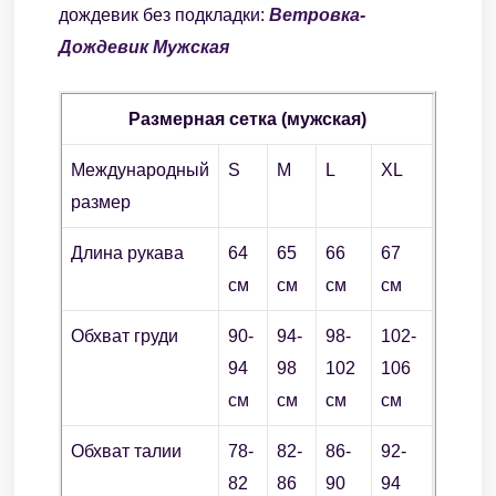
дождевик без подкладки:
Ветровка-
Дождевик Мужская
Размерная сетка (мужская)
Международный
S
M
L
XL
размер
Длина рукава
64
65
66
67
см
см
см
см
Обхват груди
90-
94-
98-
102-
94
98
102
106
см
см
см
см
Обхват талии
78-
82-
86-
92-
82
86
90
94