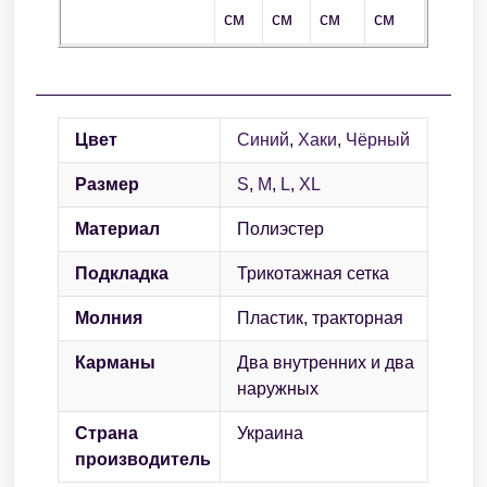
см
см
см
см
Цвет
Синий
,
Хаки
,
Чёрный
Размер
S
,
M
,
L
,
XL
Материал
Полиэстер
Подкладка
Трикотажная сетка
Молния
Пластик, тракторная
Карманы
Два внутренних и два
наружных
Страна
Украина
производитель