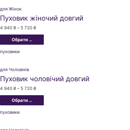
для Жінок
Пуховик жіночий довгий
4 940
₴
–
5 720
₴
Обрати ...
пуховики
для Чоловіків
Пуховик чоловічий довгий
4 940
₴
–
5 720
₴
Обрати ...
пуховики