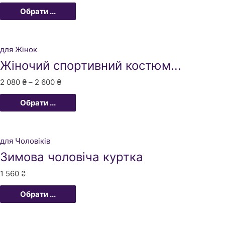
Обрати ...
для Жінок
Жіночий спортивний костюм...
2 080
₴
–
2 600
₴
Обрати ...
для Чоловіків
Зимова чоловіча куртка
1 560
₴
Обрати ...