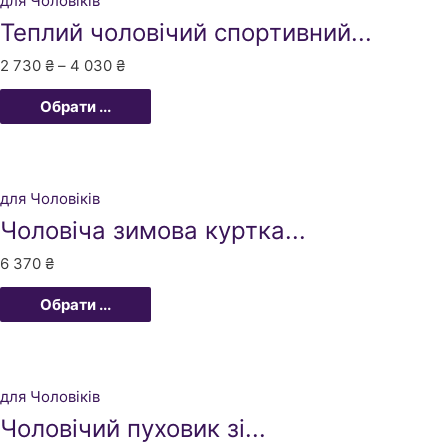
для Чоловіків
Теплий чоловічий спортивний...
2 730
₴
–
4 030
₴
Обрати ...
для Чоловіків
Чоловіча зимова куртка...
6 370
₴
Обрати ...
для Чоловіків
Чоловічий пуховик зі...