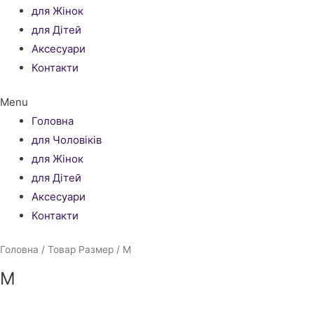
для Жінок
для Дітей
Аксесуари
Контакти
Menu
Головна
для Чоловіків
для Жінок
для Дітей
Аксесуари
Контакти
Головна
/ Товар Размер / M
M