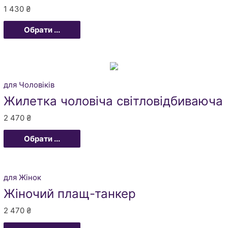
1 430
₴
Обрати ...
для Чоловіків
Жилетка чоловіча світловідбиваюча
2 470
₴
Обрати ...
для Жінок
Жіночий плащ-танкер
2 470
₴