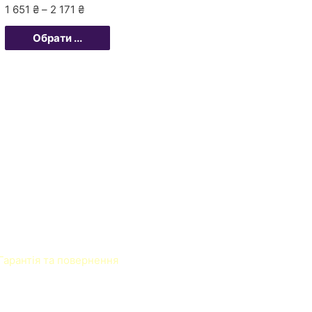
1 651
₴
–
2 171
₴
Обрати ...
Гарантія та повернення