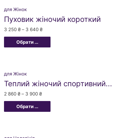
для Жінок
Пуховик жіночий короткий
3 250
₴
–
3 640
₴
Обрати ...
для Жінок
Теплий жіночий спортивний...
2 860
₴
–
3 900
₴
Обрати ...