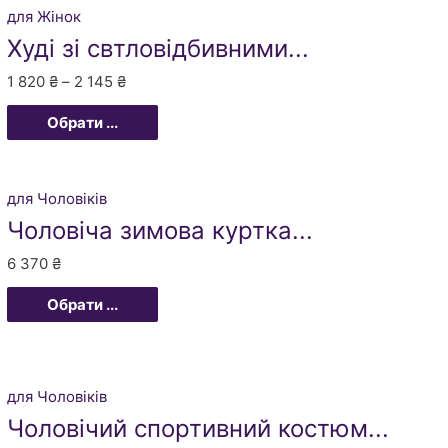
для Жінок
Худі зі свтловідбивними...
1 820
₴
–
2 145
₴
Обрати ...
для Чоловіків
Чоловіча зимова куртка...
6 370
₴
Обрати ...
для Чоловіків
Чоловічий спортивний костюм...