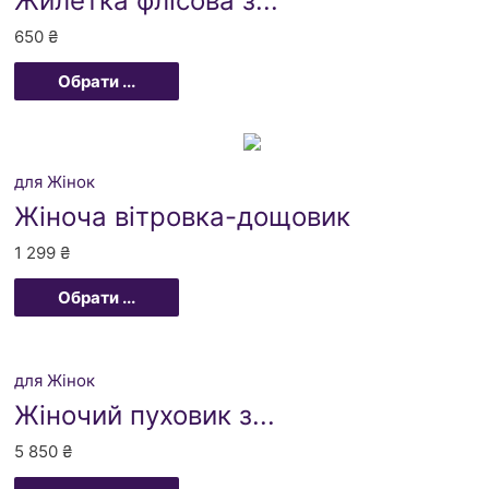
Жилетка флісова з...
650
₴
Обрати ...
для Жінок
Жіноча вітровка-дощовик
1 299
₴
Обрати ...
для Жінок
Жіночий пуховик з...
5 850
₴