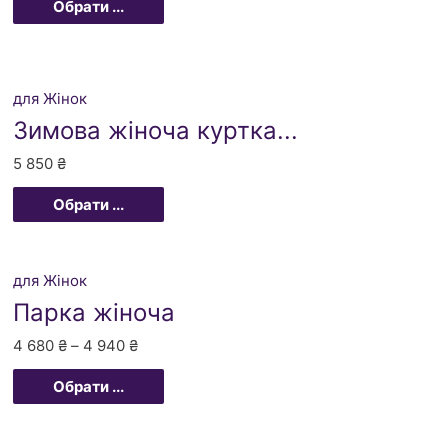
Обрати ...
для Жінок
Зимова жіноча куртка...
5 850
₴
Обрати ...
для Жінок
Парка жіноча
4 680
₴
–
4 940
₴
Обрати ...