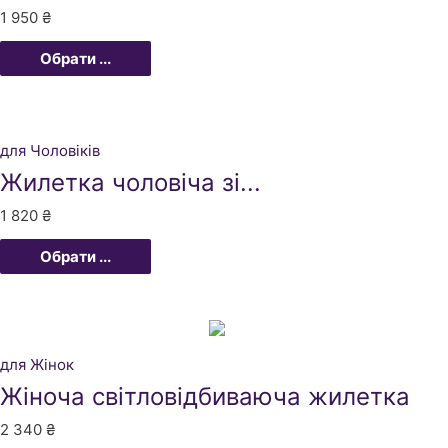
1 950
₴
Обрати ...
для Чоловіків
Жилетка чоловіча зі...
1 820
₴
Обрати ...
для Жінок
Жіноча світловідбиваюча жилетка
2 340
₴