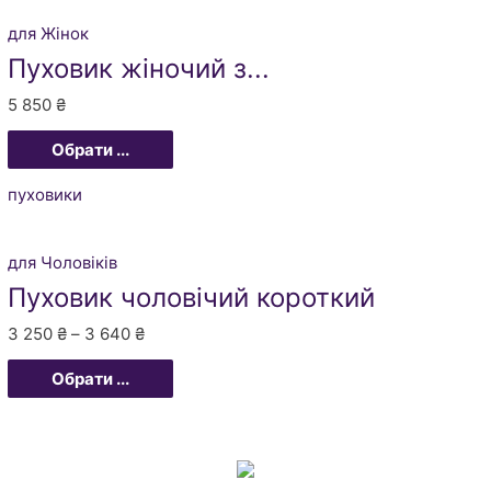
для Жінок
Пуховик жіночий з...
5 850
₴
Обрати ...
пуховики
для Чоловіків
Пуховик чоловічий короткий
3 250
₴
–
3 640
₴
Обрати ...