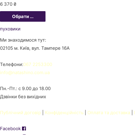
6 370
₴
Обрати ...
пуховики
Ми знаходимося тут:
02105 м. Київ, вул. Тампере 16А
Телефони:
067 2253300
info@natashino.com.ua
Пн.-Пт.: с 9.00 до 18.00
Дзвінки без вихідних
Публічний договір
|
Конфіденційність
|
Оплата та доставка
|
Facebook