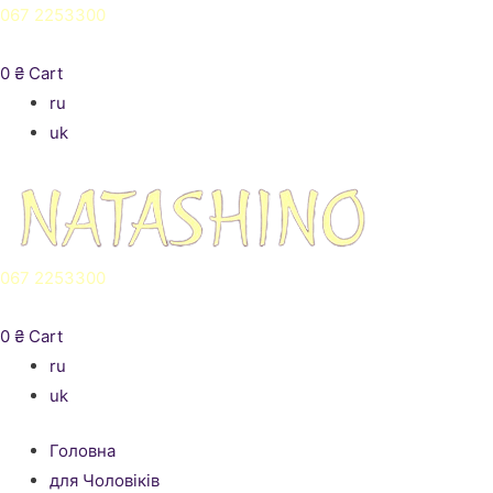
067 2253300
0
₴
Cart
ru
uk
067 2253300
0
₴
Cart
ru
uk
Головна
для Чоловіків