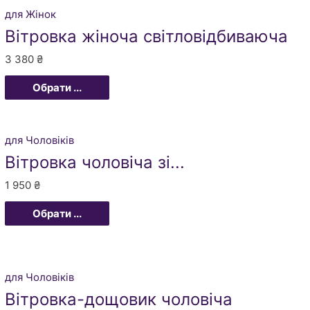
для Жінок
Вітровка жіноча світловідбиваюча
3 380
₴
Обрати ...
для Чоловіків
Вітровка чоловіча зі...
1 950
₴
Обрати ...
для Чоловіків
Вітровка-дощовик чоловіча