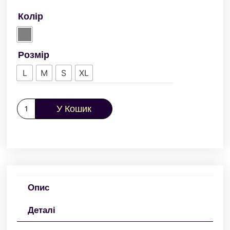
Колір
Розмір
L
M
S
XL
У Кошик
Опис
Деталі