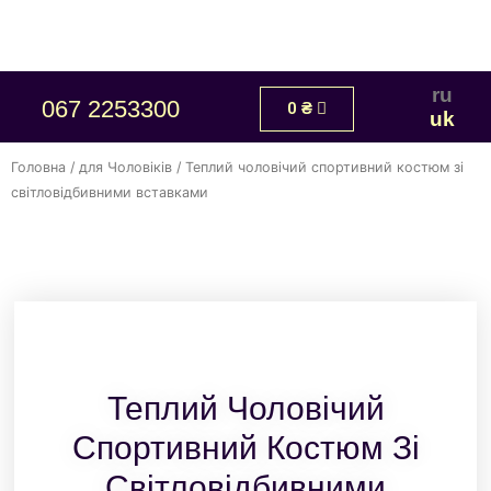
ru
067 2253300
0
₴
uk
Головна
/
для Чоловіків
/ Теплий чоловічий спортивний костюм зі
світловідбивними вставками
Теплий Чоловічий
Спортивний Костюм Зі
Світловідбивними