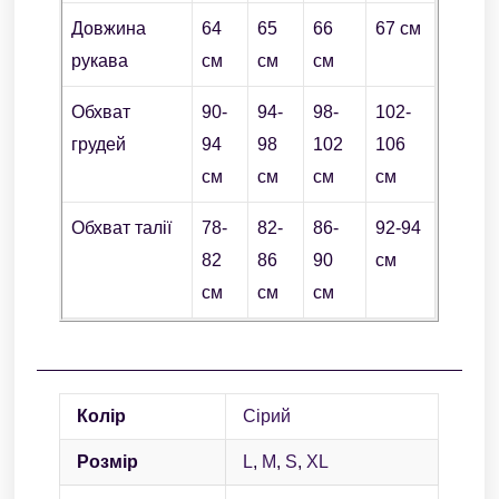
Довжина
64
65
66
67 см
рукава
см
см
см
Обхват
90-
94-
98-
102-
грудей
94
98
102
106
см
см
см
см
Обхват талії
78-
82-
86-
92-94
82
86
90
см
см
см
см
Колір
Сірий
Розмір
L
,
M
,
S
,
XL