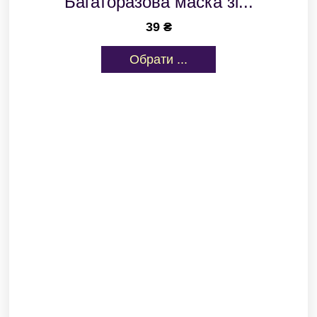
Багаторазова маска зі...
39
₴
Обрати ...