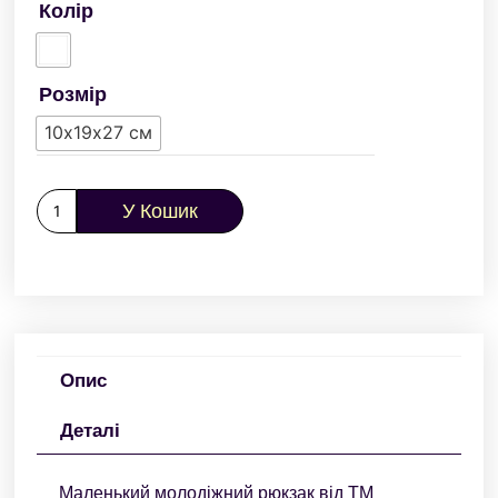
Колір
Розмір
10х19х27 см
У Кошик
Опис
Деталі
Маленький молодіжний рюкзак від ТМ