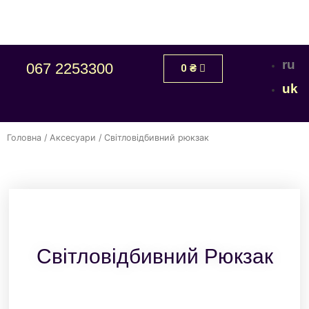
ru
067 2253300
0
₴
uk
Головна
/
Аксесуари
/ Світловідбивний рюкзак
Світловідбивний Рюкзак