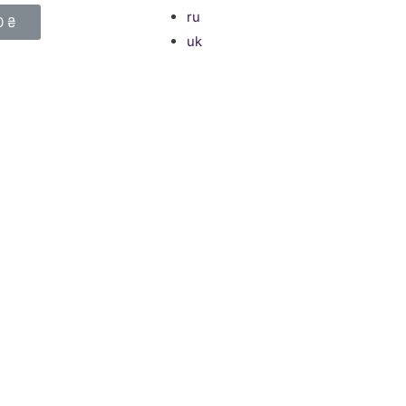
ru
0
₴
uk