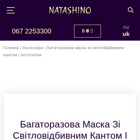
ru
067 2253300
0
₴
uk
Головна
/
Аксесуари
/ Багаторазова маска зі світловідбивним
кантом і логотипом
Багаторазова Маска Зі
Світловідбивним Кантом І