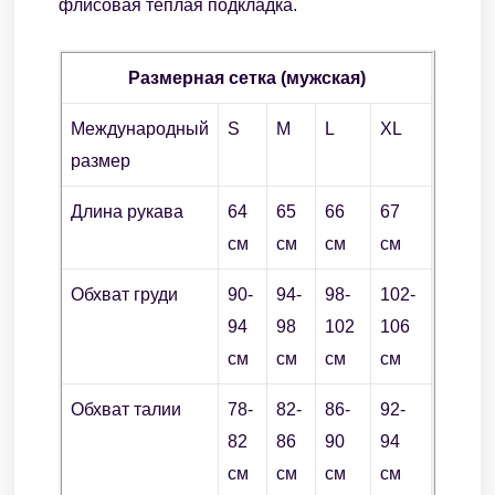
флисовая теплая подкладка.
Размерная сетка (мужская)
Международный
S
M
L
XL
размер
Длина рукава
64
65
66
67
см
см
см
см
Обхват груди
90-
94-
98-
102-
94
98
102
106
см
см
см
см
Обхват талии
78-
82-
86-
92-
82
86
90
94
см
см
см
см