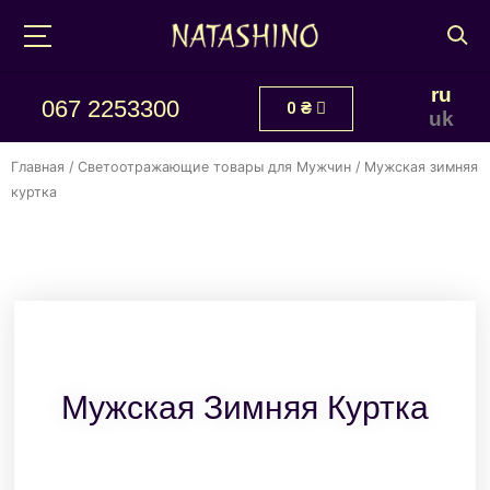
ru
067 2253300
0
₴
uk
Главная
/
Светоотражающие товары для Мужчин
/ Мужская зимняя
куртка
Мужская Зимняя Куртка