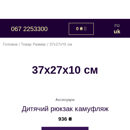
ru
067 2253300
0
₴
uk
Головна
/ Товар Размер / 37х27х10 см
37х27х10 см
Аксесуари
Дитячий рюкзак камуфляж
936
₴