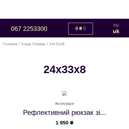
ru
067 2253300
0
₴
uk
Головна
/ Товар Размер / 24х33х8
24х33х8
Аксесуари
Рефлективний рюкзак зі...
1 950
₴