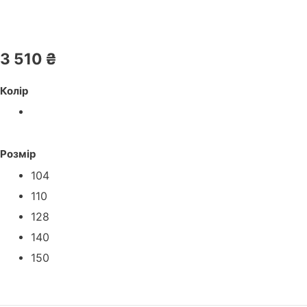
3 510
₴
Колір
Розмір
104
110
128
140
150