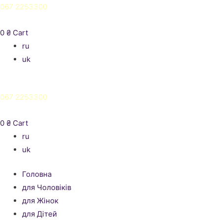
067 2253300
0
₴
Cart
ru
uk
067 2253300
0
₴
Cart
ru
uk
Головна
для Чоловіків
для Жінок
для Дітей