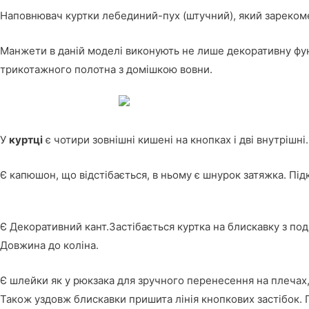
Наповнювач куртки лебединий-пух (штучний), який зарекоме
Манжети в даній моделі виконують не лише декоративну функ
трикотажного полотна з домішкою вовни.
У
куртці
є чотири зовнішні кишені на кнопках і дві внутрішні.
Є капюшон, що відстібається, в ньому є шнурок затяжка. Підк
Є Декоративний кант.Застібається куртка на блискавку з подв
Довжина до коліна.
Є шлейки як у рюкзака для зручного перенесення на плечах, 
Також уздовж блискавки пришита лінія кнопкових застібок. П