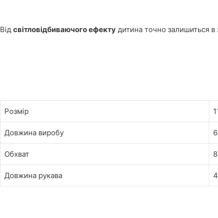
Від
світловідбиваючого ефекту
дитина точно залишиться в з
Розмір
1
Довжина виробу
6
Обхват
8
Довжина рукава
4