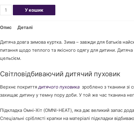
Пуховик
У кошик
дитячий
довгий
Опис
Деталі
кількість
Дитяча довга зимова куртка. Зима – завжди для батьків найс
питання щодо теплого та якісного одягу для дитини. Дитяча 
цельсієм.
Світловідбиваючий дитячий пуховик
Верхнє покриття
дитячого пуховика
зроблено з тканини зі с
захищає дитину у темну пору доби. У той же час тканина не
Підкладка Омні-Хіт (OMNI-HEAT), яка дає великий запас дод
Спеціальні сріблясті крапки на матеріалі підкладки відбива