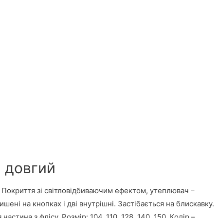
 довгий
 Покриття зі світловідбиваючим ефектом, утеплювач –
шені на кнопках і дві внутрішні. Застібається на блискавку.
астина з флісу. Розмір: 104, 110, 128, 140, 150. Колір –