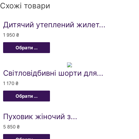
Схожі товари
Дитячий утеплений жилет...
1 950
₴
Обрати ...
Світловідбивні шорти для...
1 170
₴
Обрати ...
Пуховик жіночий з...
5 850
₴