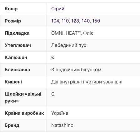
Колір
Сірий
Розмір
104
,
110
,
128
,
140
,
150
Підкладка
OMNI-HEAT™, Фліс
Утеплювач
Лебединий пух
Капюшон
Є
Блискавка
З подвійним бігунком
Кишені
Дві внутрішні і чотири зовнішні
Шлейки «вільні
Є
руки»
Країна виробник
Україна
Бренд
Natashino