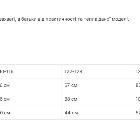
ахваті, а батьки від практичності та тепла даної моделі.
10-116
122-128
1
6 см
67 см
8
6 см
88 см
1
0 см
44 см
5