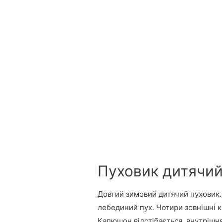
Пуховик дитячий
Довгий зимовий дитячий пуховик.
лебединий пух. Чотири зовнішні ки
Капюшон відстібається, внутрішня ч