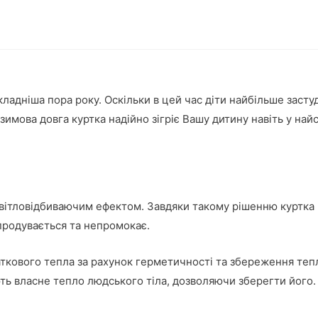
кладніша пора року. Оскільки в цей час діти найбільше засту
зимова довга куртка надійно зігріє Вашу дитину навіть у най
вітловідбиваючим ефектом. Завдяки такому рішенню куртка н
продувається та непромокає.
аткового тепла за рахунок герметичності та збереження теп
ють власне тепло людського тіла, дозволяючи зберегти його.