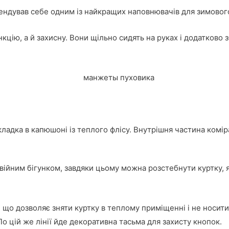
ндував себе одним із найкращих наповнювачів для зимового
цію, а й захисну. Вони щільно сидять на руках і додатково 
ладка в капюшоні із теплого флісу. Внутрішня частина коміра
ійним бігунком, завдяки цьому можна розстебнути куртку, як 
що дозволяє зняти куртку в теплому приміщенні і не носити ї
о цій же лінії йде декоративна тасьма для захисту кнопок.