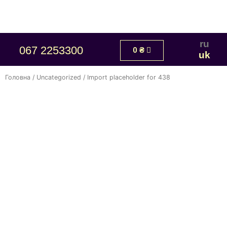
ru
067 2253300
0
₴
uk
Головна
/
Uncategorized
/ Import placeholder for 438