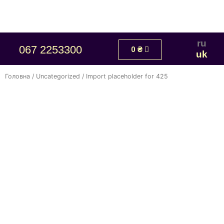
ru
067 2253300
0
₴
uk
Головна
/
Uncategorized
/ Import placeholder for 425