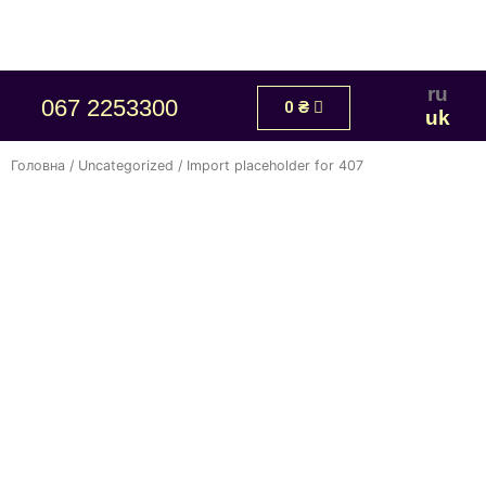
ru
067 2253300
0
₴
uk
Головна
/
Uncategorized
/ Import placeholder for 407