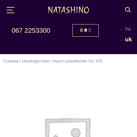
ru
067 2253300
0
₴
uk
Головна
/
Uncategorized
/ Import placeholder for 375