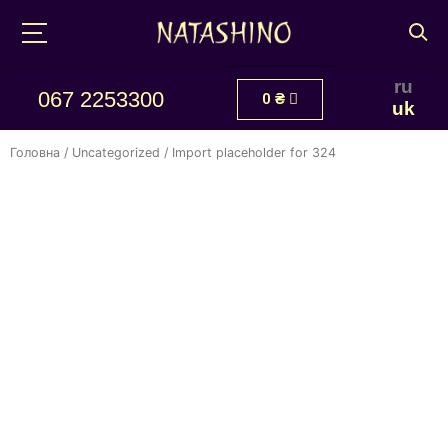
ru
067 2253300
0
₴
uk
Головна
/
Uncategorized
/ Import placeholder for 324