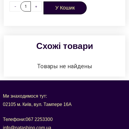
-
+
У Кошик
Схожі товари
Товары не найдены
Ми знаходимося тут:
02105 м. Київ, вул. Тампере 16А
Телефони:
067 2253300
info@natashino.com.ua