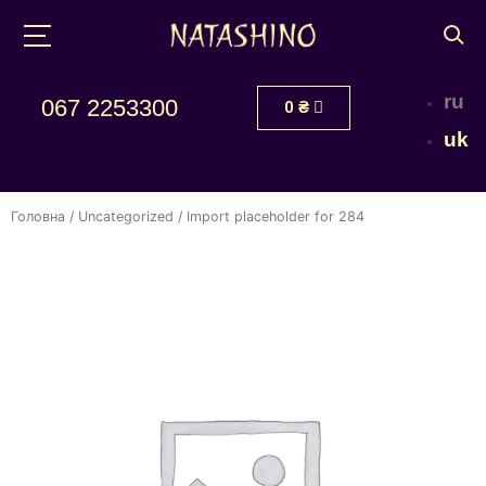
ru
067 2253300
0
₴
uk
Головна
/
Uncategorized
/ Import placeholder for 284