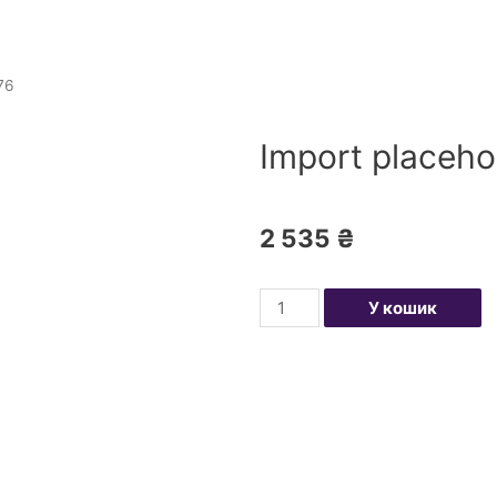
76
Import placeho
2 535
₴
У кошик