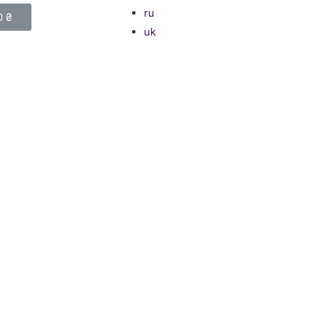
ru
0
₴
uk