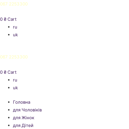
067 2253300
0
₴
Cart
ru
uk
067 2253300
0
₴
Cart
ru
uk
Головна
для Чоловіків
для Жінок
для Дітей