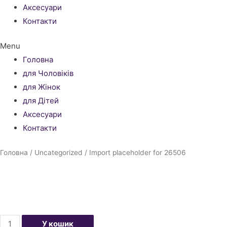
Аксесуари
Контакти
Menu
Головна
для Чоловіків
для Жінок
для Дітей
Аксесуари
Контакти
Головна
/
Uncategorized
/ Import placeholder for 26506
Import
У кошик