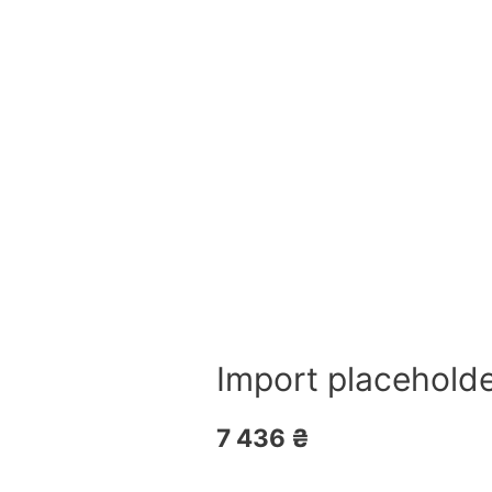
Import placehold
7 436
₴