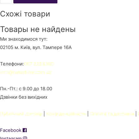
placeholder
Схожі товари
for
26506
Товары не найдены
кількість
Ми знаходимося тут:
02105 м. Київ, вул. Тампере 16А
Телефони:
067 2253300
info@natashino.com.ua
Пн.-Пт.: с 9.00 до 18.00
Дзвінки без вихідних
Публічний договір
|
Конфіденційність
|
Оплата та доставка
|
Facebook
Instagram