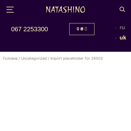
ru
067 2253300
0
₴
uk
Головна
/
Uncategorized
/ Import placeholder for 26502