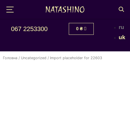
ru
067 2253300
0
₴
uk
Головна
/
Uncategorized
/ Import placeholder for 22603