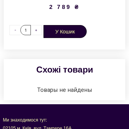
2 789
₴
-
+
У Кошик
Схожі товари
Товары не найдены
Ми знаходимося тут:
02105 м. Київ, вул. Тампере 16А