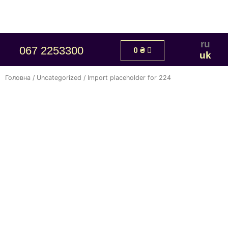
ru
067 2253300
0
₴
uk
Головна
/
Uncategorized
/ Import placeholder for 224