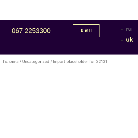
ru
067 2253300
0
₴
uk
Головна
/
Uncategorized
/ Import placeholder for 22131