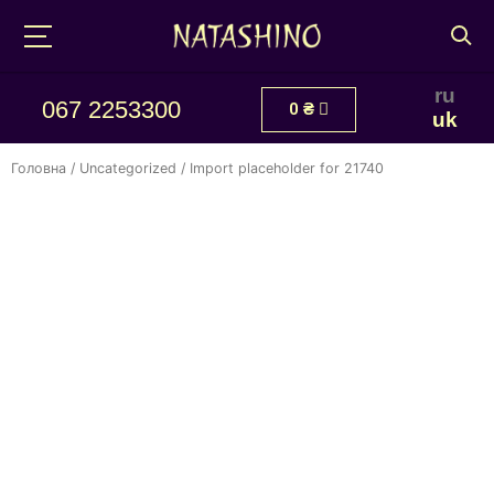
ru
067 2253300
0
₴
uk
Головна
/
Uncategorized
/ Import placeholder for 21740