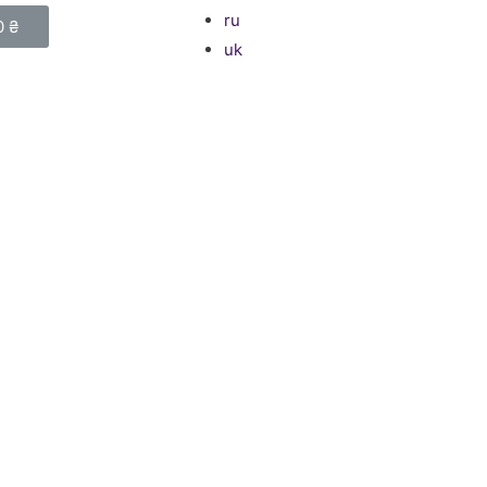
ru
0
₴
uk