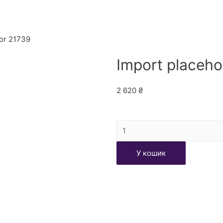
for 21739
Import placeho
2 620
₴
У кошик