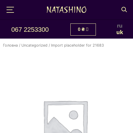
ru
067 2253300
0
₴
uk
Головна
/
Uncategorized
/ Import placeholder for 21683