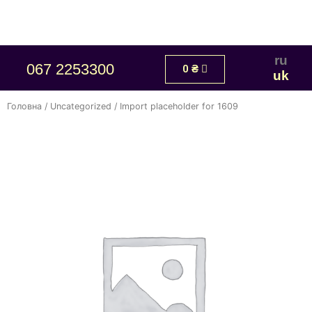
ru
067 2253300
0
₴
uk
Головна
/
Uncategorized
/ Import placeholder for 1609