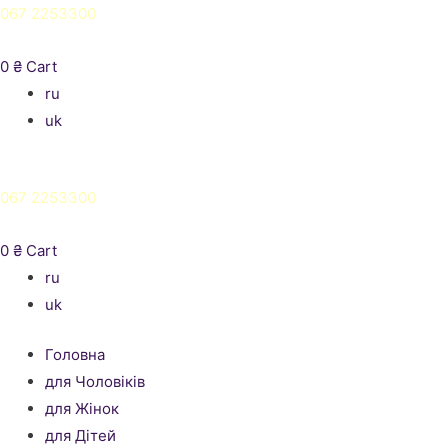
067 2253300
0
₴
Cart
ru
uk
067 2253300
0
₴
Cart
ru
uk
Головна
для Чоловіків
для Жінок
для Дітей