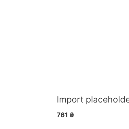
Import placeholde
761
₴