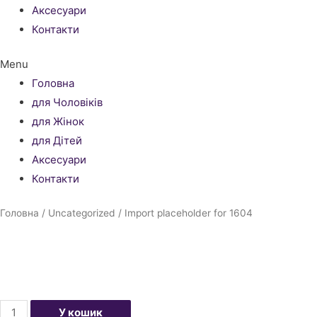
Аксесуари
Контакти
Menu
Головна
для Чоловіків
для Жінок
для Дітей
Аксесуари
Контакти
Головна
/
Uncategorized
/ Import placeholder for 1604
Import
У кошик