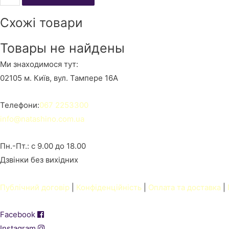
placeholder
Схожі товари
for
1604
Товары не найдены
кількість
Ми знаходимося тут:
02105 м. Київ, вул. Тампере 16А
Телефони:
067 2253300
info@natashino.com.ua
Пн.-Пт.: с 9.00 до 18.00
Дзвінки без вихідних
Публічний договір
|
Конфіденційність
|
Оплата та доставка
|
Facebook
Instagram