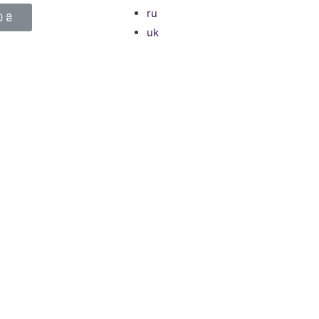
ru
0
₴
uk