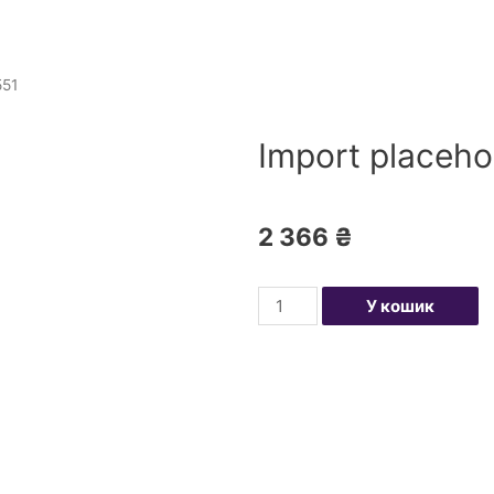
551
Import placeho
2 366
₴
У кошик