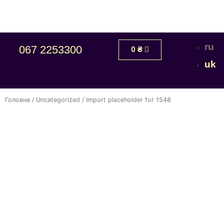
ru
067 2253300
0
₴
uk
Головна
/
Uncategorized
/ Import placeholder for 1548