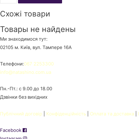
placeholder
Схожі товари
for
12488
Товары не найдены
кількість
Ми знаходимося тут:
02105 м. Київ, вул. Тампере 16А
Телефони:
067 2253300
info@natashino.com.ua
Пн.-Пт.: с 9.00 до 18.00
Дзвінки без вихідних
Публічний договір
|
Конфіденційність
|
Оплата та доставка
|
Facebook
Instagram