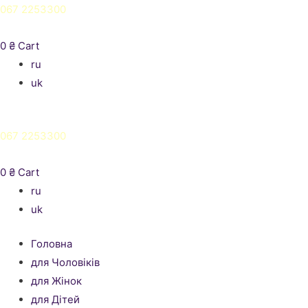
067 2253300
0
₴
Cart
ru
uk
067 2253300
0
₴
Cart
ru
uk
Головна
для Чоловіків
для Жінок
для Дітей