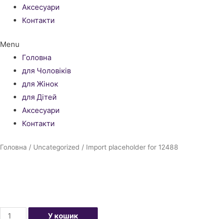
Аксесуари
Контакти
Menu
Головна
для Чоловіків
для Жінок
для Дітей
Аксесуари
Контакти
Головна
/
Uncategorized
/ Import placeholder for 12488
Import
У кошик