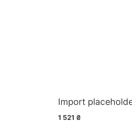
Import placeholde
1 521
₴