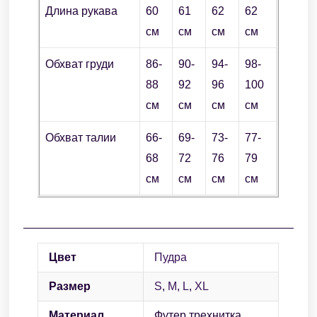
Длина рукава
60
61
62
62
см
см
см
см
Обхват груди
86-
90-
94-
98-
88
92
96
100
см
см
см
см
Обхват талии
66-
69-
73-
77-
68
72
76
79
см
см
см
см
Цвет
Пудра
Размер
S
,
M
,
L
,
XL
Материал
Футер трехнитка