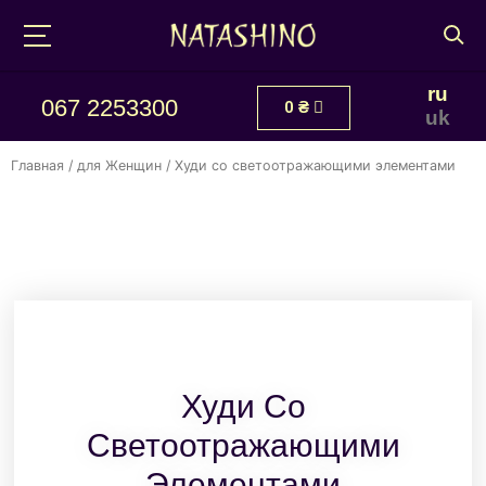
ru
067 2253300
0
₴
uk
Главная
/
для Женщин
/ Худи со светоотражающими элементами
Худи Со
Светоотражающими
Элементами