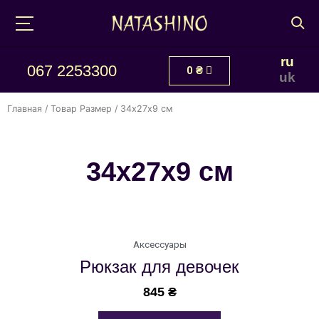
ru
067 2253300
0
₴
uk
Главная
/ Товар Размер / 34х27х9 см
34х27х9 см
Аксессуары
Рюкзак для девочек
845
₴