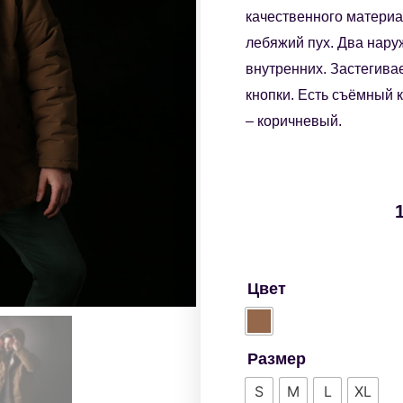
качественного материал
лебяжий пух. Два нару
внутренних. Застегива
кнопки. Есть съёмный к
– коричневый.
Цвет
Размер
S
M
L
XL