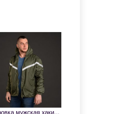
..
Ветровка мужская со...