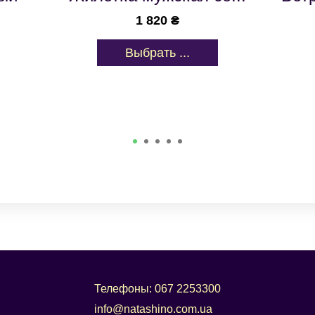
820
₴
1 950
₴
ать ...
Выбрать ...
Телефоны:
067 2253300
info@natashino.com.ua