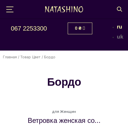
ru
067 2253300
0
₴
uk
Главная
/ Товар Цвет / Бордо
Бордо
для Женщин
Ветровка женская со...